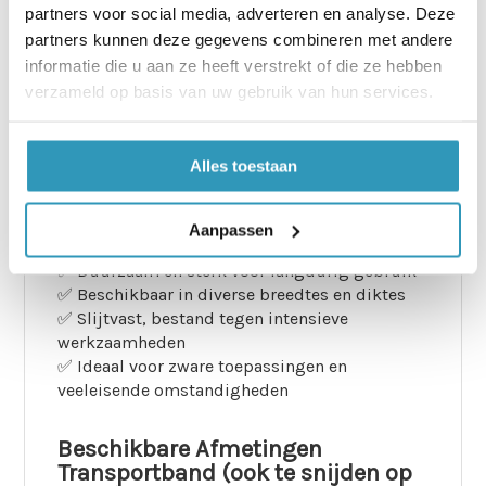
slijtage te weerstaan, zodat je efficiënt en
partners voor social media, adverteren en analyse. Deze
veilig kunt werken.
partners kunnen deze gegevens combineren met andere
informatie die u aan ze heeft verstrekt of die ze hebben
verzameld op basis van uw gebruik van hun services.
Hieronder vind je de specificaties van de
rubberoplossingen voor de werkbank, zodat je
de ideale keuze kunt maken voor jouw
specifieke toepassing.
Alles toestaan
Transportband Eigenschappen.
Aanpassen
✅ Duurzaam en sterk voor langdurig gebruik
✅ Beschikbaar in diverse breedtes en diktes
✅ Slijtvast, bestand tegen intensieve
werkzaamheden
✅ Ideaal voor zware toepassingen en
veeleisende omstandigheden
Beschikbare Afmetingen
Transportband (ook te snijden op