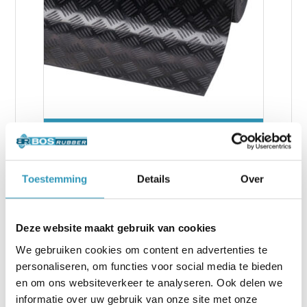
Specificaties Rubber voor de Werkbank.
Een stevige en duurzame werkbankbekleding
is essentieel voor het beschermen van zowel je
Toestemming
Details
Over
gereedschap als de werkbank zelf. De juiste
rubberlaag zorgt voor extra grip, voorkomt
beschadigingen en biedt een stabiele
Deze website maakt gebruik van cookies
ondergrond voor diverse werkzaamheden.
We gebruiken cookies om content en advertenties te
Afhankelijk van de intensiteit van het gebruik
personaliseren, om functies voor social media te bieden
en de vereisten voor grip en bescherming, kun
en om ons websiteverkeer te analyseren. Ook delen we
je kiezen uit verschillende rubberoplossingen.
Deze materialen zijn speciaal ontworpen om
informatie over uw gebruik van onze site met onze