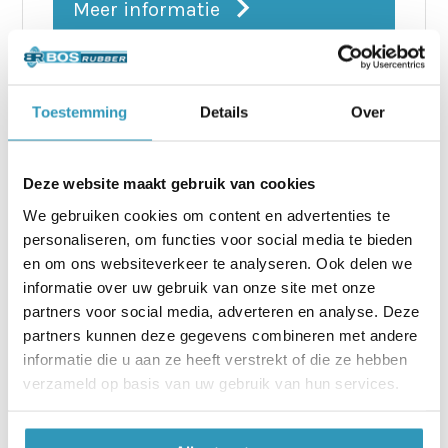
Meer informatie
Bestelling plaatsen
Toestemming
Details
Over
(+31) 224-571468
Deze website maakt gebruik van cookies
We gebruiken cookies om content en advertenties te
Meer informatie?
personaliseren, om functies voor social media te bieden
en om ons websiteverkeer te analyseren. Ook delen we
Wilt u meer weten over dit product? Neem
informatie over uw gebruik van onze site met onze
vrijblijvend contact op met Bos Rubber. Bel
partners voor social media, adverteren en analyse. Deze
(0224) 57 14 68 of maak gebruik van
partners kunnen deze gegevens combineren met andere
onderstaand formulier.
informatie die u aan ze heeft verstrekt of die ze hebben
verzameld op basis van uw gebruik van hun services.