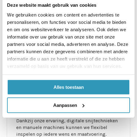
–
SBR
– sterk, slijtvast en veelzijdig inzetbaar
Deze website maakt gebruik van cookies
–
Viton® (FKM)
– geschikt voor hoge
temperaturen en chemicaliën
We gebruiken cookies om content en advertenties te
–
Siliconen
– temperatuurbestendig en
personaliseren, om functies voor social media te bieden
voedselveilig
en om ons websiteverkeer te analyseren. Ook delen we
–
Neopreen (CR)
– flexibel en goed bestand
informatie over uw gebruik van onze site met onze
tegen weersinvloeden
partners voor social media, adverteren en analyse. Deze
partners kunnen deze gegevens combineren met andere
Wij staan ook altijd op en voor suggesties,
informatie die u aan ze heeft verstrekt of die ze hebben
zolang het maar van rubber is!
verzameld op basis van uw gebruik van hun services.
Neem hiervoor
contact
op.
Van enkelstuks tot series – altijd
Alles toestaan
op maatwerk gesneden rubber
Aanpassen
Of het nu gaat om één stuk of een grotere
serie, wij leveren altijd een strak eindresultaat.
Dankzij onze ervaring, digitale snijtechnieken
en manuele machines kunnen we flexibel
inspelen op iedere wens en maatvoering.