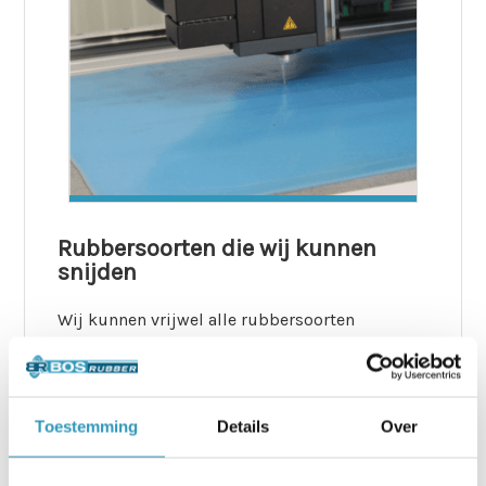
Rubbersoorten die wij kunnen
snijden
Wij kunnen vrijwel alle rubbersoorten
nauwkeurig op maat snijden, afgestemd op
gebruiksomstandigheden en toepassing:
–
EPDM
– uitstekend bestand tegen water,
ozon en UV
Toestemming
Details
Over
–
NBR (nitrilrubber)
– olie- en
brandstofbestendig