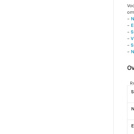
Voo
om
–
N
–
E
–
S
–
V
–
S
–
N
Ov
R
S