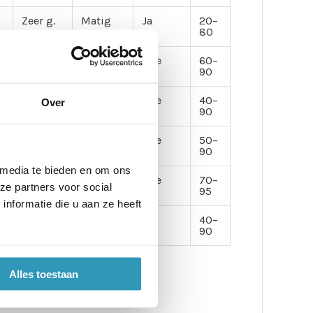
Zeer g.
Matig
Ja
20–
80
Redelijk
Goed
Nee
60–
90
Goed
Goed
Nee
40–
Over
90
Matig
Goed
Nee
50–
90
 media te bieden en om ons
Goed
Zeer
Nee
70–
ze partners voor social
goed
95
nformatie die u aan ze heeft
Goed
Goed
Ja
40–
90
Alles toestaan