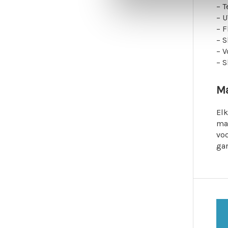
– 
– 
– F
– S
– 
– S
Ma
Elk
mat
voo
ga