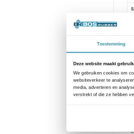
S
V
N
Toestemming
G
Deze website maakt gebruik
We gebruiken cookies om cont
P
websiteverkeer te analyseren
media, adverteren en analys
C
verstrekt of die ze hebben v
Afk
– 
– O