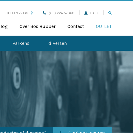
STEL EEN VRAAG
(+31) 224-571468
LOGIN
Blog
Over Bos Rubber
Contact
OUTLET
varkens
diversen
roducten of diensten?