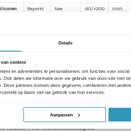
iliconen
Beperkt
Nee
-60/+200
Uitst.
iton/FKM
Zeer
Ja
-30/+250
Goed
goed
eopreen
Beperkt
Beperkt
-30/+100
Goed
Details
ranulaat
Beperkt
Nee
-40/+80
Matig
 van cookies
ent en advertenties te personaliseren, om functies voor social
U
Goed
Goed
-30/+80
Matig
. Ook delen we informatie over uw gebruik van onze site met on
e. Deze partners kunnen deze gegevens combineren met andere i
elrubber
Goed
Ja
-30/+90
Goed
erzameld op basis van uw gebruik van hun services.
Aanpassen
ortingen:
Chem. best. = Chemische bestendigheid
lie-/brandst. = Olie-/brandstofbestendigheid