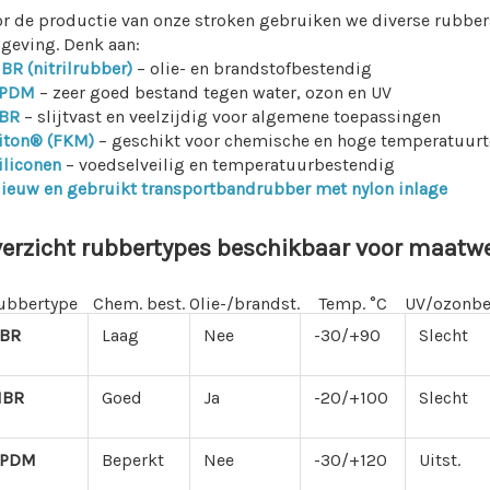
r de productie van onze stroken gebruiken we diverse rubber
geving. Denk aan:
BR (nitrilrubber)
– olie- en brandstofbestendig
PDM
– zeer goed bestand tegen water, ozon en UV
BR
– slijtvast en veelzijdig voor algemene toepassingen
iton® (FKM)
– geschikt voor chemische en hoge temperatuur
iliconen
– voedselveilig en temperatuurbestendig
ieuw en gebruikt transportbandrubber met nylon inlage
erzicht rubbertypes beschikbaar voor maatwe
ubbertype
Chem. best.
Olie-/brandst.
Temp. °C
UV/ozonbe
BR
Laag
Nee
-30/+90
Slecht
NBR
Goed
Ja
-20/+100
Slecht
EPDM
Beperkt
Nee
-30/+120
Uitst.