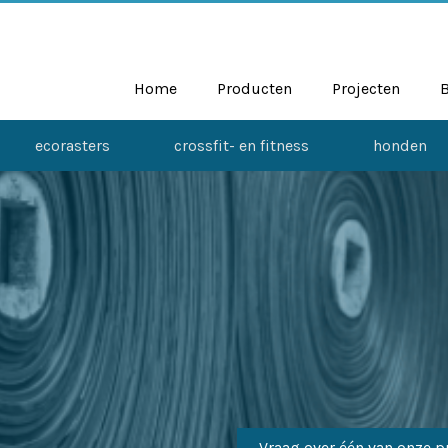
Home
Producten
Projecten
ecorasters
crossfit- en fitness
honden
Vraag over één van onze p