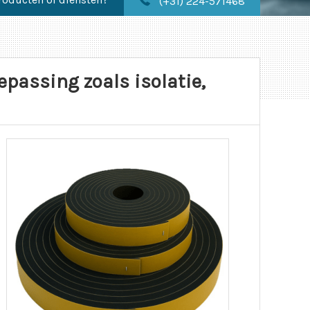
(+31) 224-571468
passing zoals isolatie,