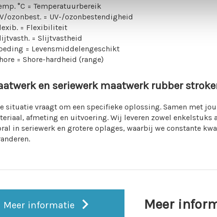
Temp. °C = Temperatuurbereik
UV/ozonbest. = UV-/ozonbestendigheid
lexib. = Flexibiliteit
lijtvasth. = Slijtvastheid
Voeding = Levensmiddelengeschikt
hore = Shore-hardheid (range)
atwerk en seriewerk maatwerk rubber stroke
e situatie vraagt om een specifieke oplossing. Samen met jou
eriaal, afmeting en uitvoering. Wij leveren zowel enkelstuks a
ral in seriewerk en grotere oplages, waarbij we constante kwal
randeren.
Meer infor
Meer informatie