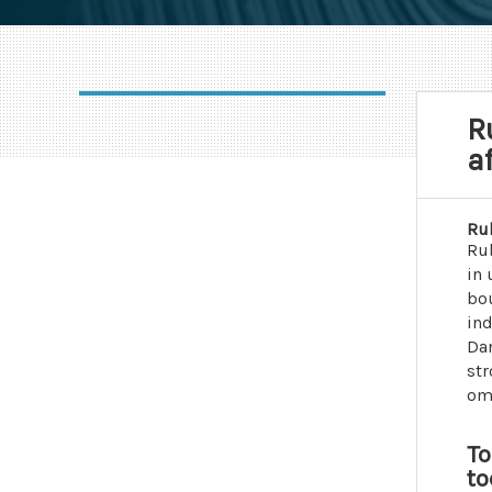
R
a
Ru
Rub
in 
bou
ind
Dan
str
om
To
to