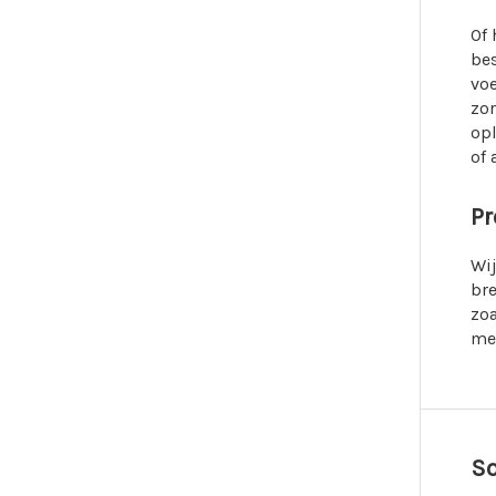
Of 
be
voe
zo
opl
of 
Pr
Wij
bre
zoa
met
So