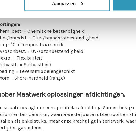
elrubber
Goed
Ja
-30/+90
Goed
Aanpassen
ortingen:
Chem. best. = Chemische bestendigheid
lie-/brandst. = Olie-/brandstofbestendigheid
Temp. °C = Temperatuurbereik
UV/ozonbest. = UV-/ozonbestendigheid
lexib. = Flexibiliteit
lijtvasth. = Slijtvastheid
Voeding = Levensmiddelengeschikt
hore = Shore-hardheid (range)
bber Maatwerk oplossingen afdichtingen.
e situatie vraagt om een specifieke afdichting. Samen bekij
ium en temperatuur, waarna we de juiste rubbersoort en afm
tallen als enkelstuks, maar onze kracht ligt in seriewerk, waar
ertijden garanderen.