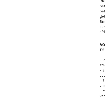
Rub
be
pe
ge
Bi
zor
afd
Vo
m
– R
ste
– S
vo
– 
ve
– M
ve