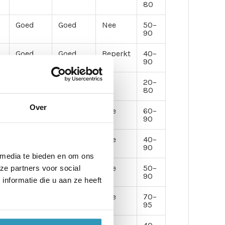
80
Goed
Goed
Nee
50–
90
Goed
Goed
Beperkt
40–
90
Zeer g.
Matig
Ja
20–
80
Over
Redelijk
Goed
Nee
60–
90
Goed
Goed
Nee
40–
90
 media te bieden en om ons
Matig
Goed
Nee
50–
ze partners voor social
90
nformatie die u aan ze heeft
Goed
Zeer
Nee
70–
goed
95