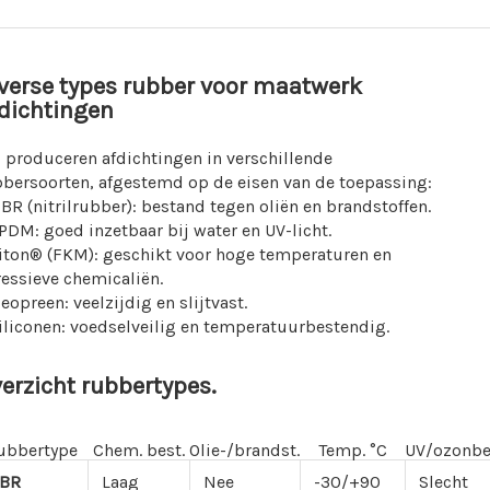
verse types rubber voor maatwerk
dichtingen
 produceren afdichtingen in verschillende
bersoorten, afgestemd op de eisen van de toepassing:
BR (nitrilrubber): bestand tegen oliën en brandstoffen.
PDM: goed inzetbaar bij water en UV-licht.
iton® (FKM): geschikt voor hoge temperaturen en
essieve chemicaliën.
eopreen: veelzijdig en slijtvast.
iliconen: voedselveilig en temperatuurbestendig.
erzicht rubbertypes.
ubbertype
Chem. best.
Olie-/brandst.
Temp. °C
UV/ozonbe
BR
Laag
Nee
-30/+90
Slecht