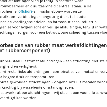
ber afdichtingen vind je terug in sectoren waar
trouwbaarheid en duurzaamheid centraal staan. In de
trochemie,
offshore
en machinebouw worden ze
bruikt om verbindingen langdurig dicht te houden.
nnen de voedingsmiddelen- en farmaceutische industrie
gen ze voor hygiënische en veilige afsluitingen, terwijl in w
ichtingen zorgen voor een betrouwbare scheiding tussen vloei
orbeelden van rubber maat werkafdichtingen
et rubbercomponent)
ubber-Staal Elastomet afdichtingen – een afdichting met stal
vigheid en veiligheid.
emi-metallieke afdichtingen – combinaties van metaal en ver
or hogere druk en temperaturen.
Spiraalgewonden afdichtingen – opgebouwd uit metalen windi
erkrachtig bij wisselende omstandigheden.
aatwerk rubber afdichtingen – wij staan open voor alle aanvr
rvaardigd kan worden.