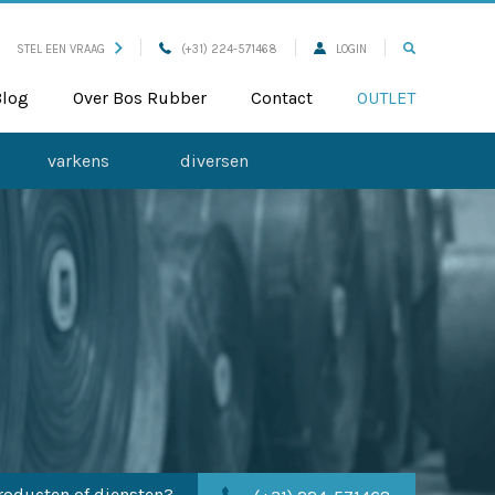
STEL EEN VRAAG
(+31) 224-571468
LOGIN
Blog
Over Bos Rubber
Contact
OUTLET
varkens
diversen
roducten of diensten?