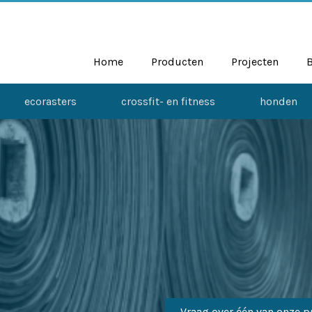
Home
Producten
Projecten
ecorasters
crossfit- en fitness
honden
Vraag over één van onze p