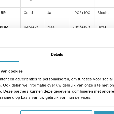
NBR
Goed
Ja
-20/+100
Slecht
EPDM
Beperkt
Nee
-30/+120
Uitst.
iliconen
Beperkt
Nee
-60/+200
Uitst.
Details
iton/FKM
Zeer
Ja
-30/+250
Goed
goed
eopreen
Beperkt
Beperkt
-30/+100
Goed
 van cookies
ent en advertenties te personaliseren, om functies voor social
ranulaat
Beperkt
Nee
-40/+80
Matig
. Ook delen we informatie over uw gebruik van onze site met on
e. Deze partners kunnen deze gegevens combineren met andere i
erzameld op basis van uw gebruik van hun services.
U
Goed
Goed
-30/+80
Matig