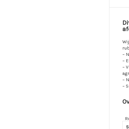
Di
af
Wij
rub
– N
– E
– V
agr
– N
– S
Ov
R
S