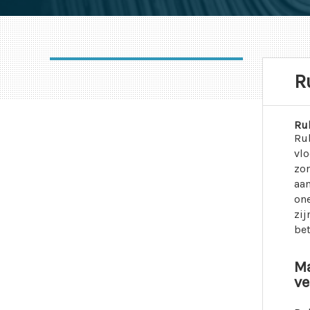
R
Ru
Rub
vlo
zor
aan
one
zij
be
Ma
ve