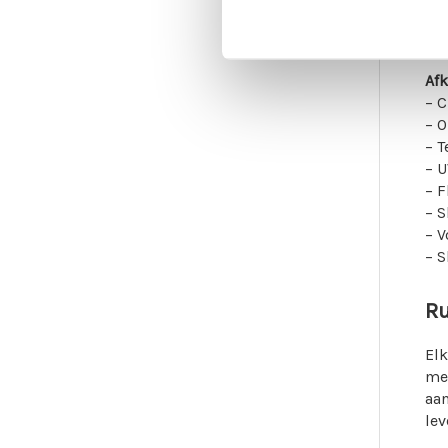
C
Afk
– 
– O
– 
– 
– F
– S
– 
– S
Ru
Elk
med
aan
lev