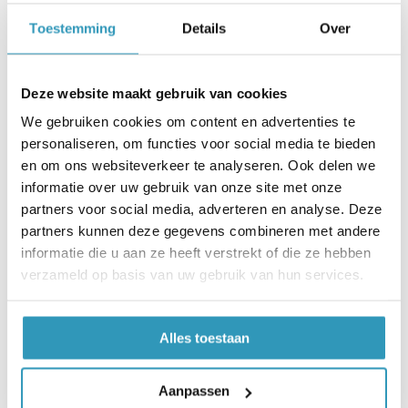
Toestemming
Details
Over
Rubber maatwerk frezen.
Met rubber frezen kunnen we zeer nauwkeurig
maatwerk leveren, ook bij complexe vormen.
Deze website maakt gebruik van cookies
Door gebruik te maken van CNC-gestuurde
We gebruiken cookies om content en advertenties te
machines zijn speciale contouren,
uitsparingen en profielen uitstekend te
personaliseren, om functies voor social media te bieden
realiseren. Frezen is daarom een flexibele
en om ons websiteverkeer te analyseren. Ook delen we
techniek die vaak wordt ingezet voor
informatie over uw gebruik van onze site met onze
producten die buiten de standaard vallen.
partners voor social media, adverteren en analyse. Deze
Benieuwd hoe wij rubber frezen toepassen?
partners kunnen deze gegevens combineren met andere
informatie die u aan ze heeft verstrekt of die ze hebben
Lees het blog.
verzameld op basis van uw gebruik van hun services.
Alles toestaan
Aanpassen