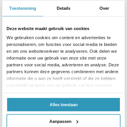
Meestgestelde vragen (FAQ)
Toestemming
Details
Over
Is dit product geschikt voor zowel binnen- als
buitenbakken?
Zeker. De rubberen zandkering is bestand
Deze website maakt gebruik van cookies
tegen regen, zon en vorst, en functioneert
zowel in binnenrijhallen als in buitenbakken
We gebruiken cookies om content en advertenties te
uitstekend.
personaliseren, om functies voor social media te bieden
en om ons websiteverkeer te analyseren. Ook delen we
informatie over uw gebruik van onze site met onze
Kan ik rubber transportband eenvoudig op
maat snijden?
partners voor social media, adverteren en analyse. Deze
Ja, dat is eenvoudig te doen met een
partners kunnen deze gegevens combineren met andere
stanleymes, ongeacht de dikte van het rubber.
informatie die u aan ze heeft verstrekt of die ze hebben
Gebruik bij voorkeur een rechte lat als geleider
verzameld op basis van uw gebruik van hun services.
voor een strak resultaat.
Alles toestaan
Hoe lang gaat een rubberen zandkering
gemiddeld mee?
Bij normaal gebruik in een manegebak gaat de
Aanpassen
zandkering jarenlang mee. Dankzij het stevige