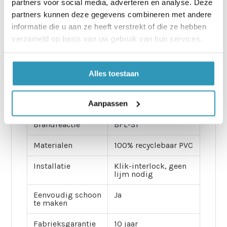
partners voor social media, adverteren en analyse. Deze
Specificatie
Detail
partners kunnen deze gegevens combineren met andere
Afmeting tegel (L
±490 × 490 mm*
informatie die u aan ze heeft verstrekt of die ze hebben
× B)
verzameld op basis van uw gebruik van hun services.
Dikte
10 mm
Alles toestaan
Gewicht per tegel
±3,2 kg (indicatief)†
Anti-slip rating
R10 / R12 afhankelijk
Aanpassen
uitvoering*
Brandreactie
BFL-S1
Materialen
100% recyclebaar PVC
Installatie
Klik-interlock, geen
lijm nodig
Eenvoudig schoon
Ja
te maken
Fabrieksgarantie
10 jaar