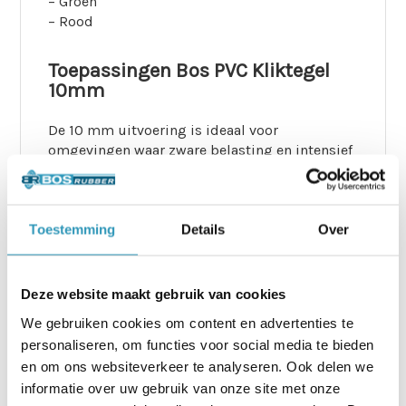
– Groen
– Rood
Toepassingen Bos PVC Kliktegel
10mm
De 10 mm uitvoering is ideaal voor
omgevingen waar zware belasting en intensief
gebruik centraal staan:
– Werkplaatsen en garages met voertuigen
– Magazijnen en logistieke ruimtes
– Commercial & industriële hallen
Toestemming
Details
Over
– Zware voertuigen zoals auto’s, palletwagens
en heftrucks
– Bedrijfsvloeren waar dagelijks intensief
Deze website maakt gebruik van cookies
verkeer vereist is
We gebruiken cookies om content en advertenties te
personaliseren, om functies voor social media te bieden
Technische informatie Bos PVC
en om ons websiteverkeer te analyseren. Ook delen we
Kliktegel 10mm
informatie over uw gebruik van onze site met onze