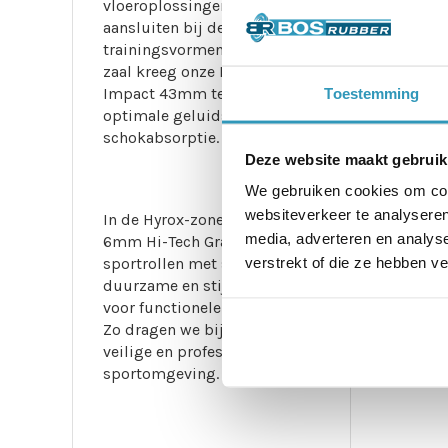
vloeroplossingen die perfect
aansluiten bij de intensieve
trainingsvormen. De grote
zaal kreeg onze Extreme
Impact 43mm tegels voor
Toestemming
optimale geluidsdemping en
schokabsorptie.
Deze website maakt gebruik
We gebruiken cookies om cont
websiteverkeer te analyseren
In de Hyrox-zone legden we
media, adverteren en analys
6mm Hi-Tech Granulaat
verstrekt of die ze hebben v
sportrollen met sparkle, een
duurzame en stijlvolle keuze
voor functionele trainingen.
Zo dragen we bij aan een
veilige en professionele
sportomgeving.