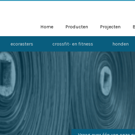
Home
Producten
Projecten
ecorasters
crossfit- en fitness
honden
Vraag over één van onze p