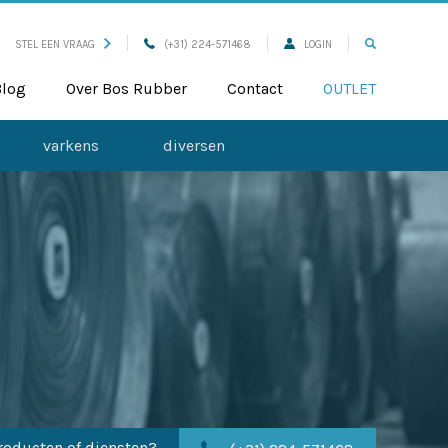
STEL EEN VRAAG
(+31) 224-571468
LOGIN
Blog
Over Bos Rubber
Contact
OUTLET
varkens
diversen
roducten of diensten?