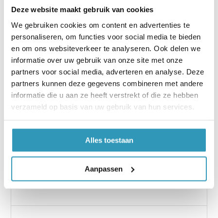
Deze website maakt gebruik van cookies
installatie. Onze dubbelzijdig tape zorgt voor
een stabiele en stevige vloer die niet van zijn
We gebruiken cookies om content en advertenties te
plek te krijgen is.
personaliseren, om functies voor social media te bieden
en om ons websiteverkeer te analyseren. Ook delen we
De installatie instructies voor het installeren
informatie over uw gebruik van onze site met onze
van Hi-Tech Granulaat Rubber rollen kan u
partners voor social media, adverteren en analyse. Deze
onderstaand vinden:
partners kunnen deze gegevens combineren met andere
Klik hier!
informatie die u aan ze heeft verstrekt of die ze hebben
verzameld op basis van uw gebruik van hun services.
Tot slot zijn ook oploopprofielen te installeren
door middel van dubbelzijdig tape, over het
algemeen wordt onze lijm/kit hiervoor
Alles toestaan
gebruikt, als deze installatie niet stevig
genoeg is dan wordt er gekozen voor
Aanpassen
dubbelzijdig tape.