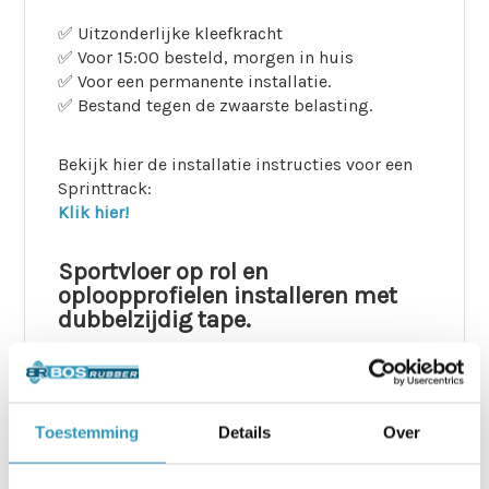
✅ Uitzonderlijke kleefkracht
✅ Voor 15:00 besteld, morgen in huis
✅ Voor een permanente installatie.
✅ Bestand tegen de zwaarste belasting.
Bekijk hier de installatie instructies voor een
Sprinttrack:
Klik hier!
Sportvloer op rol en
oploopprofielen installeren met
dubbelzijdig tape.
Naast Sprinttracks worden onze
Hi-Tech
Granulaat rubber rollen
ook altijd
geïnstalleerd met dubbelzijdig tape.
Toestemming
Details
Over
Ook bij de Hi-Tech Granulaatrubber rollen kan
u uitgaan dat u 60% van de totale oppervlakte
aan tape nodig heeft voor een stevige