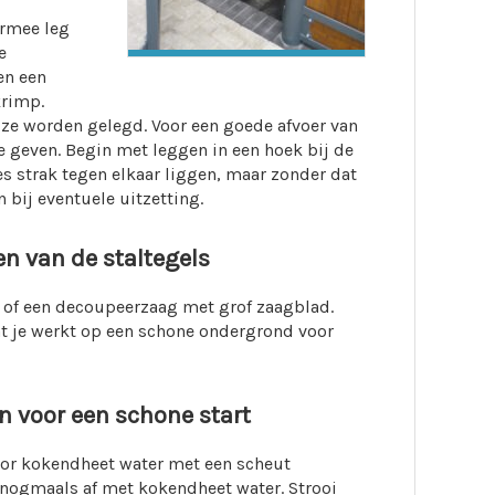
ermee leg
e
en een
krimp.
 ze worden gelegd. Voor een goede afvoer van
te geven. Begin met leggen in een hoek bij de
es strak tegen elkaar liggen, maar zonder dat
bij eventuele uitzetting.
en van de staltegels
 of een decoupeerzaag met grof zaagblad.
at je werkt op een schone ondergrond voor
en voor een schone start
voor kokendheet water met een scheut
 nogmaals af met kokendheet water. Strooi