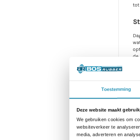
tot
St
Dag
wat
opt
de 
Met
omg
tea
Toestemming
Deze website maakt gebruik
We gebruiken cookies om cont
websiteverkeer te analyseren
media, adverteren en analys