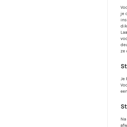
Voo
je 
ins
dik
Laa
voc
deu
ze 
St
Je
Voo
een
St
Na 
afw