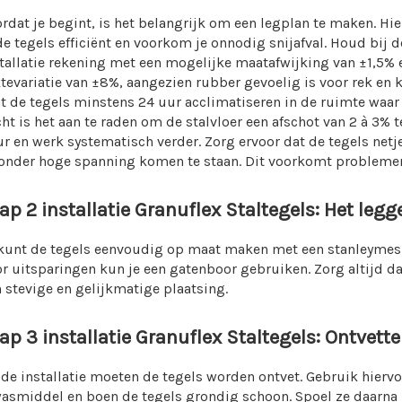
rdat je begint, is het belangrijk om een legplan te maken. Hi
de tegels efficiënt en voorkom je onnodig snijafval. Houd bij d
tallatie rekening met een mogelijke maatafwijking van ±1,5% 
tevariatie van ±8%, aangezien rubber gevoelig is voor rek en 
t de tegels minstens 24 uur acclimatiseren in de ruimte waar
ht is het aan te raden om de stalvloer een afschot van 2 à 3% 
r en werk systematisch verder. Zorg ervoor dat de tegels netj
onder hoge spanning komen te staan. Dit voorkomt problemen 
ap 2 installatie Granuflex Staltegels: Het legg
 kunt de tegels eenvoudig op maat maken met een stanleymes
r uitsparingen kun je een gatenboor gebruiken. Zorg altijd d
 stevige en gelijkmatige plaatsing.
ap 3 installatie Granuflex Staltegels: Ontvett
de installatie moeten de tegels worden ontvet. Gebruik hier
asmiddel en boen de tegels grondig schoon. Spoel ze daarna