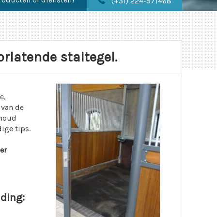
(+31) 224-571468
orlatende staltegel.
e,
 van de
rhoud
ige tips.
er
iding: