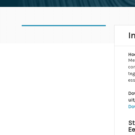
I
Hoe
Me
com
teg
ess
Dow
uit
Do
St
Ee