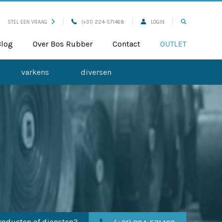
STEL EEN VRAAG
(+31) 224-571468
LOGIN
Blog
Over Bos Rubber
Contact
OUTLET
varkens
diversen
roducten of diensten?