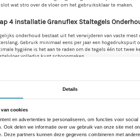
 slot wat stro over de vloer om het gebruiksklaar te maken.
ap 4 installatie Granuflex Staltegels Onderh
elijks onderhoud bestaat uit het verwijderen van vaste mest 
erslang. Gebruik minimaal eens per jaar een hogedrukspuit o
imale hygiëne is het aan te raden om de tegels één tot twee kee
stalvloer volledig kunt schoonmaken.
 deze stappen zorg je ervoor dat de Bos Rubber Staltegels j
eving bieden voor je dieren. Heb je vragen of behoefte aan 
m helpt je graag verder.
Details
 van cookies
ent en advertenties te personaliseren, om functies voor social
. Ook delen we informatie over uw gebruik van onze site met on
e. Deze partners kunnen deze gegevens combineren met andere i