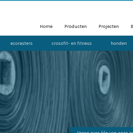
Home
Producten
Projecten
ecorasters
crossfit- en fitness
honden
Vraag over één van onze p