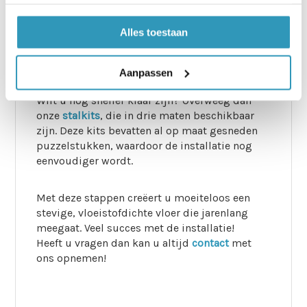
Wist u dat de juiste vloerbedekking de
luchtkwaliteit kan verbeteren? Vloeistofdichte
Alles toestaan
matten kunnen helpen bij het verminderen van
stofdeeltjes en allergenen, wat een gezondere
omgeving oplevert!
Aanpassen
Wilt u nog sneller klaar zijn? Overweeg dan
onze
stalkits
, die in drie maten beschikbaar
zijn. Deze kits bevatten al op maat gesneden
puzzelstukken, waardoor de installatie nog
eenvoudiger wordt.
Met deze stappen creëert u moeiteloos een
stevige, vloeistofdichte vloer die jarenlang
meegaat. Veel succes met de installatie!
Heeft u vragen dan kan u altijd
contact
met
ons opnemen!