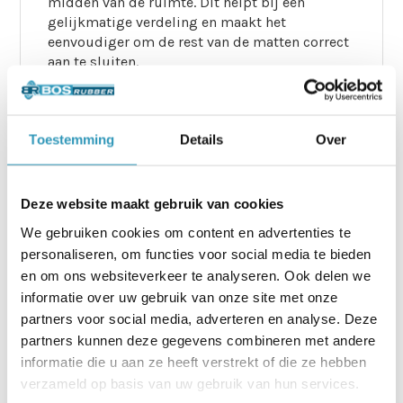
midden van de ruimte. Dit helpt bij een
gelijkmatige verdeling en maakt het
eenvoudiger om de rest van de matten correct
aan te sluiten.
De puzzelstukken kunnen eerst met de
vingers licht in elkaar worden gedrukt.
Gebruik daarna een rubberen hamer om ze
Toestemming
Details
Over
stevig vast te zetten. Dankzij de
puzzelverbinding is lijmen of tapen niet
nodig, wat de installatie eenvoudig en flexibel
maakt.
Deze website maakt gebruik van cookies
We gebruiken cookies om content en advertenties te
Stap 3 installatie van rubber
personaliseren, om functies voor social media te bieden
puzzel stalmatten: Matten op
en om ons websiteverkeer te analyseren. Ook delen we
maat snijden
informatie over uw gebruik van onze site met onze
partners voor social media, adverteren en analyse. Deze
Voor een strakke afwerking in hoeken of langs
partners kunnen deze gegevens combineren met andere
randen kunt u een stanleymes en een meetlat
informatie die u aan ze heeft verstrekt of die ze hebben
gebruiken. Snijd zorgvuldig om een nette
verzameld op basis van uw gebruik van hun services.
aansluiting te garanderen.