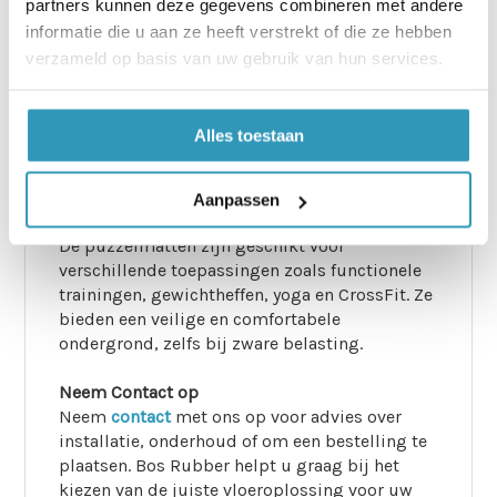
partners kunnen deze gegevens combineren met andere
dankzij hun schokabsorptie en slijtvastheid.
informatie die u aan ze heeft verstrekt of die ze hebben
De matten zijn eenvoudig te installeren en
verzameld op basis van uw gebruik van hun services.
onderhouden, waardoor ze een
kosteneffectieve oplossing zijn voor
sportscholen en andere trainingsruimtes.
Alles toestaan
Toepassingen van Bos Rubber
Ultra Interlock Puzzelmatten
Aanpassen
De puzzelmatten zijn geschikt voor
verschillende toepassingen zoals functionele
trainingen, gewichtheffen, yoga en CrossFit. Ze
bieden een veilige en comfortabele
ondergrond, zelfs bij zware belasting.
Neem Contact op
Neem
contact
met ons op voor advies over
installatie, onderhoud of om een bestelling te
plaatsen. Bos Rubber helpt u graag bij het
kiezen van de juiste vloeroplossing voor uw