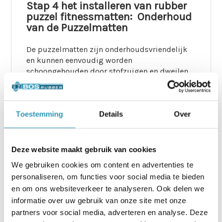
Stap 4 het installeren van rubber
puzzel fitnessmatten: Onderhoud
van de Puzzelmatten
De puzzelmatten zijn onderhoudsvriendelijk
en kunnen eenvoudig worden
schoongehouden door stofzuigen en dweilen
met een vochtige doek. Voor grondiger
onderhoud kan een schrobzuigmachine
worden gebruikt. We raden het gebruik van
Toestemming
Details
Over
Sport Floor Cleaner
aan voor een
neutraliserende werking die de geur in de
ruimte vermindert en de matten in topconditie
houdt.
Deze website maakt gebruik van cookies
We gebruiken cookies om content en advertenties te
Waarom Kiezen voor Bos Rubber
personaliseren, om functies voor social media te bieden
Ultra Interlock Puzzelmatten?
en om ons websiteverkeer te analyseren. Ook delen we
informatie over uw gebruik van onze site met onze
Deze matten zijn ideaal voor intensieve
partners voor social media, adverteren en analyse. Deze
trainingen, zoals CrossFit en gewichtheffen,