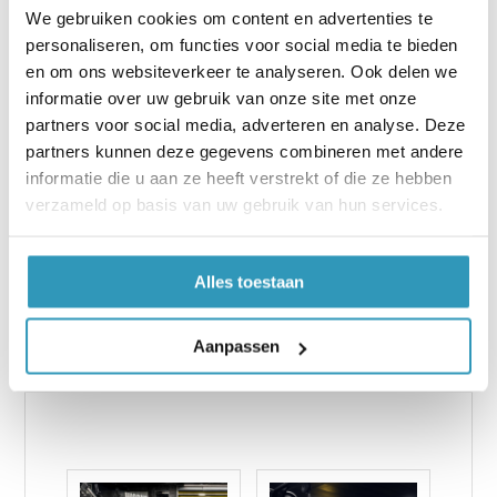
materiaal is bestand tegen zware apparatuur
We gebruiken cookies om content en advertenties te
en intensief gebruik, waardoor het een
personaliseren, om functies voor social media te bieden
betrouwbare keuze is voor drukbezochte
en om ons websiteverkeer te analyseren. Ook delen we
sportscholen.
informatie over uw gebruik van onze site met onze
partners voor social media, adverteren en analyse. Deze
Neem contact op
partners kunnen deze gegevens combineren met andere
Heeft u vragen over de installatie, wilt u meer
informatie die u aan ze heeft verstrekt of die ze hebben
weten over onderhoud, of bent u klaar om uw
verzameld op basis van uw gebruik van hun services.
bestelling te plaatsen? Neem
contact
op met
ons team. Wij helpen u graag om uw
fitnessruimte te voorzien van een
Alles toestaan
professionele, veilige en duurzame
vloeroplossing.
Aanpassen