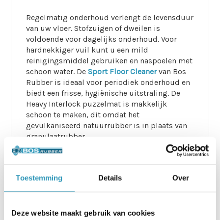
Regelmatig onderhoud verlengt de levensduur
van uw vloer. Stofzuigen of dweilen is
voldoende voor dagelijks onderhoud. Voor
hardnekkiger vuil kunt u een mild
reinigingsmiddel gebruiken en naspoelen met
schoon water. De
Sport Floor Cleaner
van Bos
Rubber is ideaal voor periodiek onderhoud en
biedt een frisse, hygiënische uitstraling. De
Heavy Interlock puzzelmat is makkelijk
schoon te maken, dit omdat het
gevulkaniseerd natuurrubber is in plaats van
granulaatrubber.
Veiligheid en betrouwbaarheid van
de Heavy Interlock puzzelmatten.
Toestemming
Details
Over
De Fitness Puzzelmat Heavy is voorzien van
een antislipstructuur die maximale grip biedt,
Deze website maakt gebruik van cookies
zelfs bij intensieve trainingen. Het duurzame