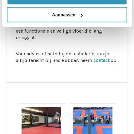
Tatami puzzelmatten zijn een uitstekende
keuze voor vechtsportscholen en judolocaties.
Aanpassen
Met een goede voorbereiding, eenvoudige
installatie en weinig onderhoud garandeer je
een functionele en veilige vloer die lang
meegaat.
Voor advies of hulp bij de installatie kun je
altijd terecht bij Bos Rubber, neem
contact
op.