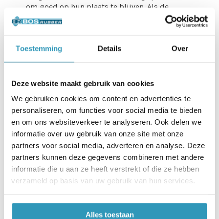
om goed op hun plaats te blijven. Als de
ondergrond glad is of als je extra stabiliteit
wilt, kun je een antislip-ondertapijt gebruiken.
Dit biedt extra grip zonder dat je de matten
Toestemming
Details
Over
permanent hoeft te verlijmen. In sommige
gevallen kun je ook
dubbelzijdige tape
gebruiken om de matten tijdelijk vast te
zetten.
Deze website maakt gebruik van cookies
We gebruiken cookies om content en advertenties te
Stap 4 installeren Tatami
personaliseren, om functies voor social media te bieden
puzzelmatten: Het onderhoud
en om ons websiteverkeer te analyseren. Ook delen we
informatie over uw gebruik van onze site met onze
Het onderhoud van tatami puzzelmatten is
partners voor social media, adverteren en analyse. Deze
eenvoudig. Gebruik een stofzuiger voor
partners kunnen deze gegevens combineren met andere
dagelijks vuil en een lichte vochtige dweil
informatie die u aan ze heeft verstrekt of die ze hebben
voor reiniging. Zorg ervoor dat je niet te veel
verzameld op basis van uw gebruik van hun services.
water gebruikt om schade aan het EVA-foam te
voorkomen. Voor dieptereiniging kun je een
sportvloerreiniger gebruiken die geurtjes
Alles toestaan
neutraliseert en de matten fris houdt.