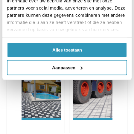
informatie over uw gebruik van onze site met onze
partners voor social media, adverteren en analyse. Deze
straatstenen)
partners kunnen deze gegevens combineren met andere
Materiaal:
LD-PE, gerecycled materiaal,
informatie die u aan ze heeft verstrekt of die ze hebben
recyclebaar
verzameld op basis van uw gebruik van hun services.
Installatiegebied/pallet:
≈ 57,33 m²
Alles toestaan
Aanpassen