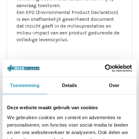
aanvraag toesturen.
Een EPD (Environmental Product Declaration)
is een onafhankelijk geverifieerd document
dat inzicht geeft in de milieuprestaties en
milieu-impact van een product gedurende de
volledige levenscyclus.
Technische informatie Ecoraster®
Toestemming
Details
Over
Bloxx
Dimensie:
33,3×33,3×5 cm
Deze website maakt gebruik van cookies
Wanddikte:
tot 5 mm
We gebruiken cookies om content en advertenties te
Gewicht per stuk:
0,78 kg (exclusief
personaliseren, om functies voor social media te bieden
straatstenen)
en om ons websiteverkeer te analyseren. Ook delen we
Gewicht per m²:
7,02 kg (exclusief